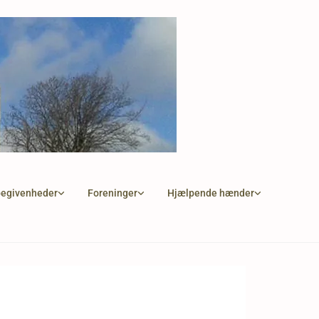
begivenheder
Foreninger
Hjælpende hænder