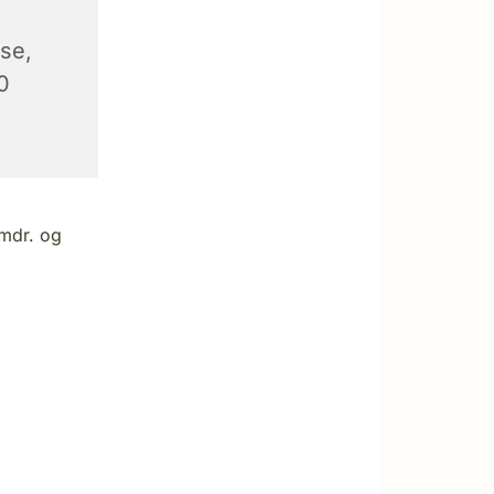
se,
0
 mdr. og