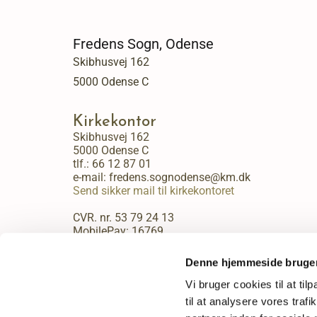
Fredens Sogn, Odense
Skibhusvej 162
5000 Odense C
Kirkekontor
Skibhusvej 162
5000 Odense C
tlf.:
66 12 87 01
e-mail: fredens.sognodense@km.dk
Send sikker mail til kirkekontoret
CVR. nr. 53 79 24 13
MobilePay: 16769
Kirkekontorets åbningstider:
Denne hjemmeside bruger
Mandag - fredag kl. 9:00 - 13:30.
Vi bruger cookies til at til
til at analysere vores tra