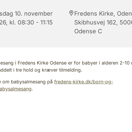
rsdag 10. november
Fredens Kirke, Oden
6, kl. 08:30 - 11:15
Skibhusvej 162, 500
Odense C
sang i Fredens Kirke Odense er for babyer i alderen 2-10
nddelt i tre hold og kræver tilmelding.
e om babysalmesang på
fredens-kirke.dk/born-og-
/babysalmesang
.