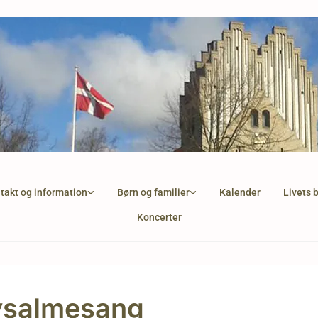
takt og information
Børn og familier
Kalender
Livets 
Koncerter
ysalmesang