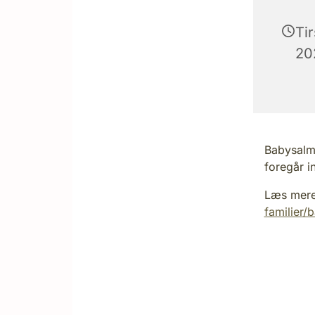
Ti
202
Babysalme
foregår i
Læs mer
familier