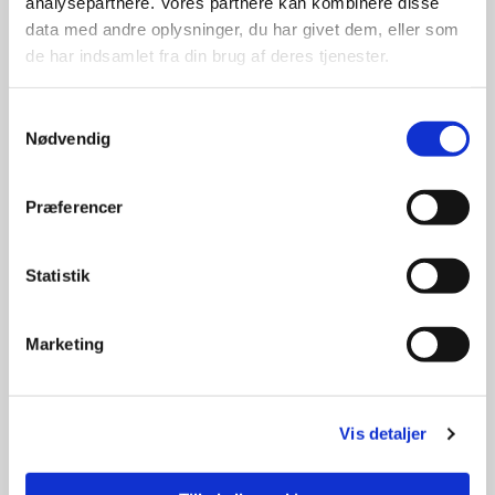
analysepartnere. Vores partnere kan kombinere disse
data med andre oplysninger, du har givet dem, eller som
de har indsamlet fra din brug af deres tjenester.
Samtykkevalg
Ord & Toner
Nødvendig
Med udgangspunkt i en tekst og et tema får
musikken lov at fylde.
Præferencer
Datoer for Ord & Toner
Statistik
Marketing
Vis detaljer