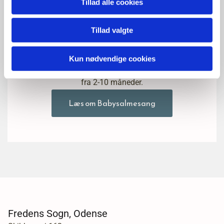
Tillad alle cookies
Tillad valgte
Babysalmesang
Kun nødvendige cookies
Fredens Kirke tilbyder babysalmesang for babyer
fra 2-10 måneder.
Læs om Babysalmesang
Fredens Sogn, Odense