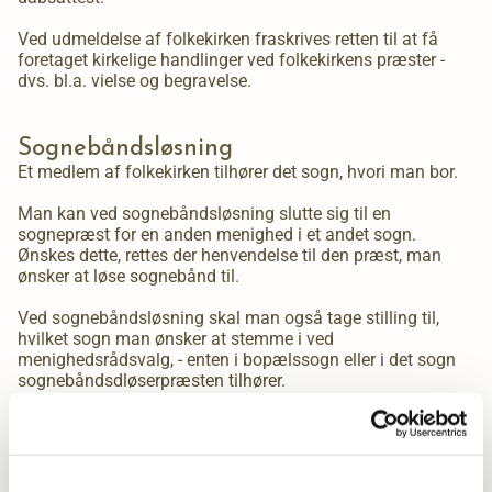
Ved udmeldelse af folkekirken fraskrives retten til at få
foretaget kirkelige handlinger ved folkekirkens præster -
dvs. bl.a. vielse og begravelse.
Sognebåndsløsning
Et medlem af folkekirken tilhører det sogn, hvori man bor.
Man kan ved sognebåndsløsning slutte sig til en
sognepræst for en anden menighed i et andet sogn.
Ønskes dette, rettes der henvendelse til den præst, man
ønsker at løse sognebånd til.
Ved sognebåndsløsning skal man også tage stilling til,
hvilket sogn man ønsker at stemme i ved
menighedsrådsvalg, - enten i bopælssogn eller i det sogn
sognebåndsdløserpræsten tilhører.
Nærmere information kan fås på kirkekontoret og hos
præsterne
.