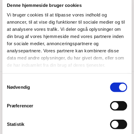
Denne hjemmeside bruger cookies
Vi bruger cookies til at tilpasse vores indhold og
annoncer, til at vise dig funktioner til sociale medier og til
at analysere vores trafik. Vi deler også oplysninger om
din brug af vores hjemmeside med vores partnere inden
for sociale medier, annonceringspartnere og
analysepartnere. Vores partnere kan kombinere disse
data med andre oplysninger, du har givet dem, eller som
de har indsamlet fra din brug af deres tjenester.
Samtykkevalg
Nødvendig
Fredens Sogn, Odense
Skibhusvej 162
Præferencer
5000 Odense C
Kirkekontor
Statistik
Skibhusvej 162