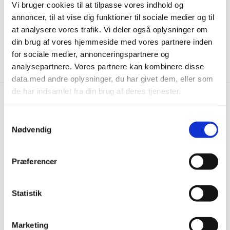
Vi bruger cookies til at tilpasse vores indhold og
Find konfirmationsdatoer

annoncer, til at vise dig funktioner til sociale medier og til
at analysere vores trafik. Vi deler også oplysninger om
din brug af vores hjemmeside med vores partnere inden
for sociale medier, annonceringspartnere og
analysepartnere. Vores partnere kan kombinere disse
data med andre oplysninger, du har givet dem, eller som
de har indsamlet fra din brug af deres tjenester.
Fredens Sogn, Odense
Samtykkevalg
Nødvendig
Skibhusvej 162
5000 Odense C
Præferencer
Kirkekontor
Skibhusvej 162
Statistik
5000 Odense C
tlf.:
66 12 87 01
e-mail: fredens.sognodense@km.dk
Marketing
Send sikker mail til kirkekontoret