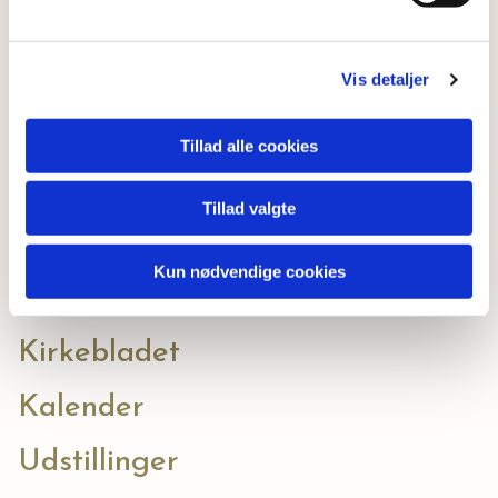
CVR. nr. 53 79 24 13
MobilePay: 16769
Vis detaljer
Kirkekontorets åbningstider:
Mandag - fredag kl. 9:00 - 13:30.
Tillad alle cookies
NAVIGERING
Tillad valgte
Kontakt og information
Kun nødvendige cookies
Livets begivenheder
Kirkebladet
Kalender
Udstillinger