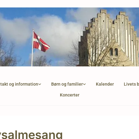
takt og information
Børn og familier
Kalender
Livets 
Koncerter
ysalmesang