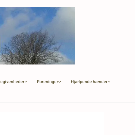
begivenheder
Foreninger
Hjælpende hænder