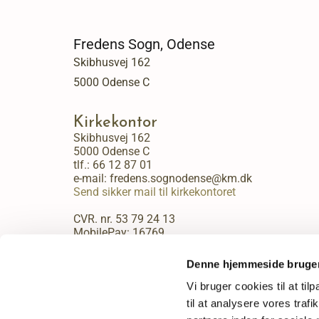
Fredens Sogn, Odense
Skibhusvej 162
5000 Odense C
Kirkekontor
Skibhusvej 162
5000 Odense C
tlf.:
66 12 87 01
e-mail: fredens.sognodense@km.dk
Send sikker mail til kirkekontoret
CVR. nr. 53 79 24 13
MobilePay: 16769
Kirkekontorets åbningstider:
Denne hjemmeside bruger
Mandag - fredag kl. 9:00 - 13:30.
Vi bruger cookies til at til
til at analysere vores tra