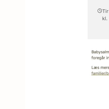
Tir
kl.
Babysalme
foregår i
Læs mer
familier