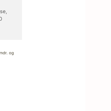
se,
0
 mdr. og