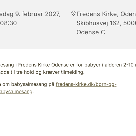
sdag 9. februar 2027,
Fredens Kirke, Oden
 08:30
Skibhusvej 162, 500
Odense C
sang i Fredens Kirke Odense er for babyer i alderen 2-10
nddelt i tre hold og kræver tilmelding.
e om babysalmesang på
fredens-kirke.dk/born-og-
/babysalmesang
.