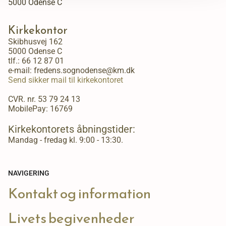
5000 Odense C
Kirkekontor
Skibhusvej 162
5000 Odense C
tlf.:
66 12 87 01
e-mail: fredens.sognodense@km.dk
Send sikker mail til kirkekontoret
CVR. nr. 53 79 24 13
MobilePay: 16769
Kirkekontorets åbningstider:
Mandag - fredag kl. 9:00 - 13:30.
NAVIGERING
Kontakt og information
Livets begivenheder