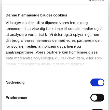
Denne hjemmeside bruger cookies
Vi bruger cookies til at tilpasse vores indhold og
annoncer, til at vise dig funktioner til sociale medier og til
at analysere vores trafik. Vi deler også oplysninger om
din brug af vores hjemmeside med vores partnere inden
for sociale medier, annonceringspartnere og
Du vil måske også kunne
analysepartnere. Vores partnere kan kombinere disse
lide...
data med andre oplysninger, du har givet dem, eller som
de har indsamlet fra din brug af deres tjenester.
Samtykkevalg
Nødvendig
Præferencer