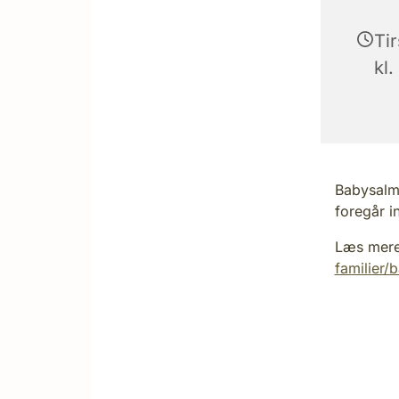
Ti
kl.
Babysalme
foregår i
Læs mer
familier