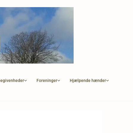
begivenheder
Foreninger
Hjælpende hænder