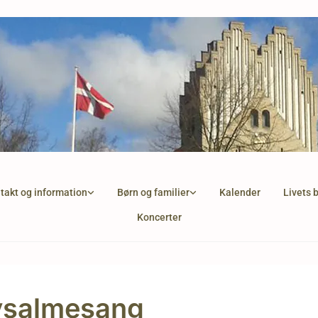
takt og information
Børn og familier
Kalender
Livets 
Koncerter
ysalmesang