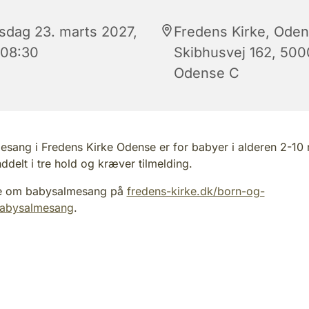
rsdag 23. marts 2027,
Fredens Kirke, Oden
 08:30
Skibhusvej 162, 500
Odense C
sang i Fredens Kirke Odense er for babyer i alderen 2-10
nddelt i tre hold og kræver tilmelding.
e om babysalmesang på
fredens-kirke.dk/born-og-
/babysalmesang
.