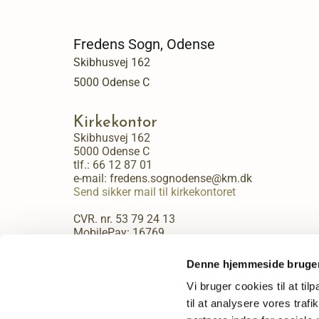
Fredens Sogn, Odense
Skibhusvej 162
5000 Odense C
Kirkekontor
Skibhusvej 162
5000 Odense C
tlf.:
66 12 87 01
e-mail: fredens.sognodense@km.dk
Send sikker mail til kirkekontoret
CVR. nr. 53 79 24 13
MobilePay: 16769
Kirkekontorets åbningstider:
Denne hjemmeside bruger
Mandag - fredag kl. 9:00 - 13:30.
Vi bruger cookies til at til
til at analysere vores tra