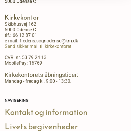
5000 Odense C
Kirkekontor
Skibhusvej 162
5000 Odense C
tlf.:
66 12 87 01
e-mail: fredens.sognodense@km.dk
Send sikker mail til kirkekontoret
CVR. nr. 53 79 24 13
MobilePay: 16769
Kirkekontorets åbningstider:
Mandag - fredag kl. 9:00 - 13:30.
NAVIGERING
Kontakt og information
Livets begivenheder