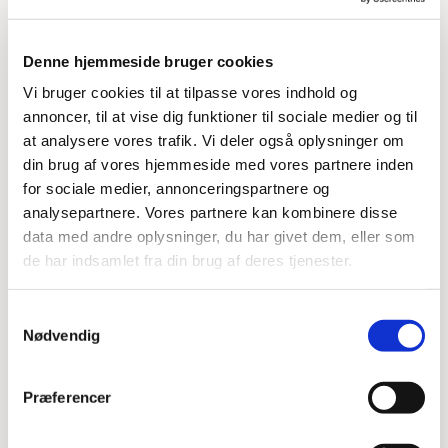
Denne hjemmeside bruger cookies
Vi bruger cookies til at tilpasse vores indhold og
annoncer, til at vise dig funktioner til sociale medier og til
at analysere vores trafik. Vi deler også oplysninger om
din brug af vores hjemmeside med vores partnere inden
for sociale medier, annonceringspartnere og
Du vil måske også kunne
analysepartnere. Vores partnere kan kombinere disse
lide...
data med andre oplysninger, du har givet dem, eller som
de har indsamlet fra din brug af deres tjenester.
Samtykkevalg
Nødvendig
Præferencer