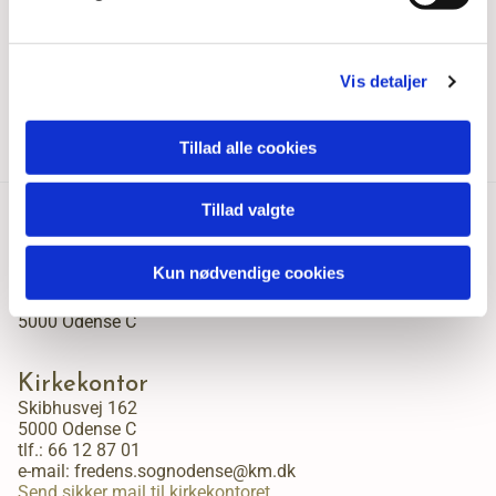
Vis detaljer
Tillad alle cookies
Tillad valgte
Fredens Sogn, Odense
Kun nødvendige cookies
Skibhusvej 162
5000 Odense C
Kirkekontor
Skibhusvej 162
5000 Odense C
tlf.:
66 12 87 01
e-mail: fredens.sognodense@km.dk
Send sikker mail til kirkekontoret