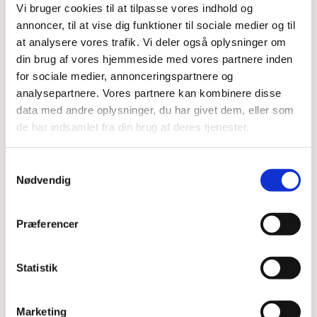
Vi bruger cookies til at tilpasse vores indhold og
annoncer, til at vise dig funktioner til sociale medier og til
Du vil måske også kunne
at analysere vores trafik. Vi deler også oplysninger om
lide...
din brug af vores hjemmeside med vores partnere inden
for sociale medier, annonceringspartnere og
analysepartnere. Vores partnere kan kombinere disse
data med andre oplysninger, du har givet dem, eller som
de har indsamlet fra din brug af deres tjenester.
Samtykkevalg
Nødvendig
Præferencer
Statistik
Marketing