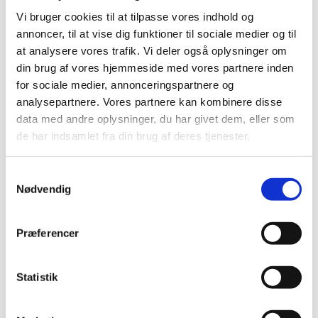
Vi bruger cookies til at tilpasse vores indhold og
annoncer, til at vise dig funktioner til sociale medier og til
Du vil måske også kunne
at analysere vores trafik. Vi deler også oplysninger om
lide...
din brug af vores hjemmeside med vores partnere inden
for sociale medier, annonceringspartnere og
analysepartnere. Vores partnere kan kombinere disse
data med andre oplysninger, du har givet dem, eller som
de har indsamlet fra din brug af deres tjenester.
Samtykkevalg
Nødvendig
Præferencer
Statistik