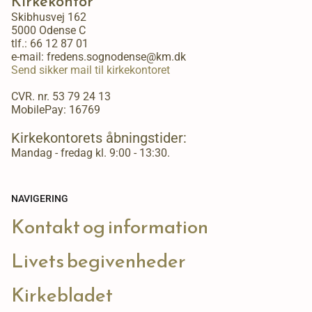
Kirkekontor
Skibhusvej 162
5000 Odense C
tlf.:
66 12 87 01
e-mail: fredens.sognodense@km.dk
Send sikker mail til kirkekontoret
CVR. nr. 53 79 24 13
MobilePay: 16769
Kirkekontorets åbningstider:
Mandag - fredag kl. 9:00 - 13:30.
NAVIGERING
Kontakt og information
Livets begivenheder
Kirkebladet