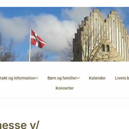
takt og information
Børn og familier
Kalender
Livets 
Koncerter
esse v/