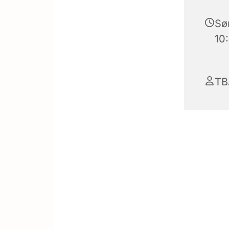
Sø
10
TB