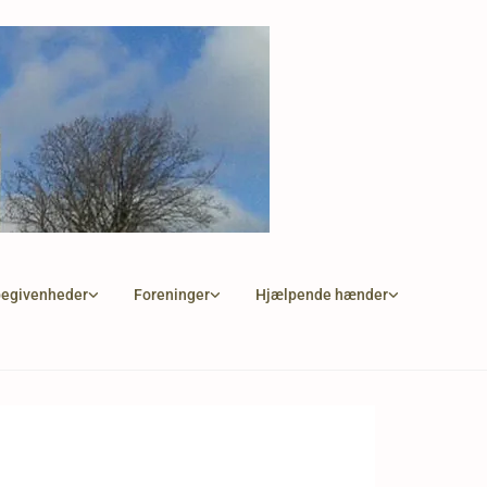
begivenheder
Foreninger
Hjælpende hænder