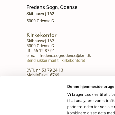
Fredens Sogn, Odense
Skibhusvej 162
5000 Odense C
Kirkekontor
Skibhusvej 162
5000 Odense C
tlf.:
66 12 87 01
e-mail: fredens.sognodense@km.dk
Send sikker mail til kirkekontoret
CVR. nr. 53 79 24 13
MobilePay: 16769
Kirkekontorets åbningstider:
Denne hjemmeside bruger
Mandag - fredag kl. 9:00 - 13:30.
Vi bruger cookies til at til
til at analysere vores tra
partnere inden for sociale
kombinere disse data med a