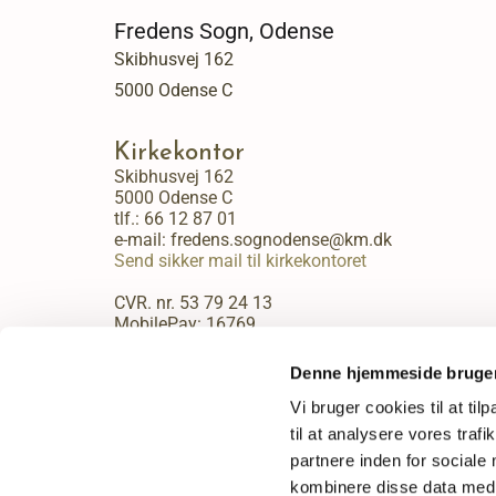
Fredens Sogn, Odense
Skibhusvej 162
5000 Odense C
Kirkekontor
Skibhusvej 162
5000 Odense C
tlf.:
66 12 87 01
e-mail: fredens.sognodense@km.dk
Send sikker mail til kirkekontoret
CVR. nr. 53 79 24 13
MobilePay: 16769
Kirkekontorets åbningstider:
Denne hjemmeside bruger
Mandag - fredag kl. 9:00 - 13:30.
Vi bruger cookies til at til
til at analysere vores tra
partnere inden for sociale
kombinere disse data med a