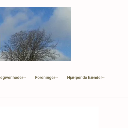
begivenheder
Foreninger
Hjælpende hænder