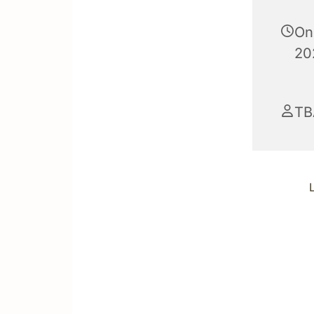
On
202
TB