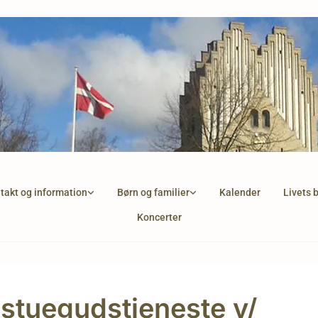
takt og information
Børn og familier
Kalender
Livets 
Koncerter
stuegudstjeneste v/